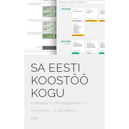
SA EESTI
KOOSTÖÖ
KOGU
Postitatud 15:23h
kategoorias
0
Comments
0
on laikinud
Jaga