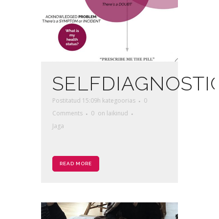
SELFDIAGNOSTI
Postitatud 15:09h
kategoorias
0
Comments
0
on laikinud
Jaga
READ MORE