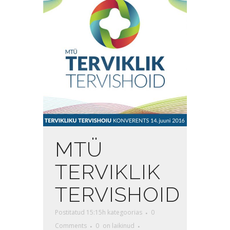
MTÜ
TERVIKLIK
TERVISHOID
Postitatud 15:15h
kategoorias
0
Comments
0
on laikinud