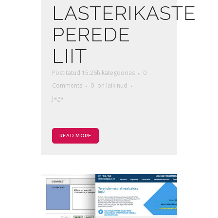
LASTERIKASTE
PEREDE
LIIT
Postitatud 15:26h
kategoorias
0
Comments
0
on laikinud
Jaga
READ MORE