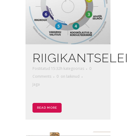
RIIGIKANTSELEI
Postitatud 15:32h
kategoorias
0
Comments
0
on laikinud
Jaga
READ MORE