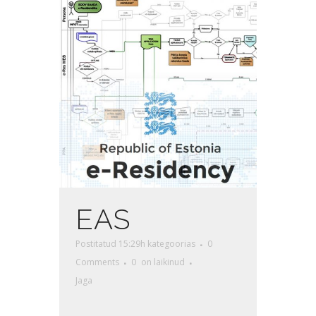
EAS
Postitatud 15:29h
kategoorias
0
Comments
0
on laikinud
Jaga