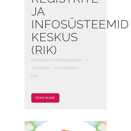
JA
INFOSÜSTEEMID
KESKUS
(RIK)
Postitatud 15:19h
kategoorias
0
Comments
0
on laikinud
Jaga
READ MORE