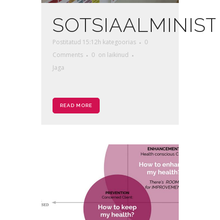
SOTSIAALMINIS
Postitatud 15:12h
kategoorias
0
Comments
0
on laikinud
Jaga
READ MORE