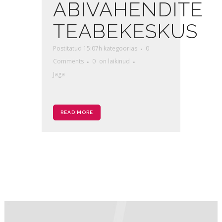
ABIVAHENDITE
TEABEKESKUS
Postitatud 15:07h
kategoorias
0
Comments
0
on laikinud
Jaga
READ MORE